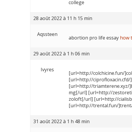
college
28 août 2022 à 11 h 15 min
Aqssteen
abortion pro life essay
how t
29 août 2022 à 1 h 06 min
Ivyres
[url=http://colchicine.fun/]co
[url=http://ciprofloxacin.cfd/
[url=http://triamterene.xyz/
mg[/url] [url=http://zestoreti
zoloft[/url] [url=http://ciali
[url=http://trental.fun/]trent
31 août 2022 à 1 h 48 min