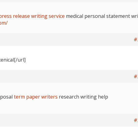
press release writing service
medical personal statement wri
com/
#
enical[/url]
#
oposal
term paper writers
research writing help
#