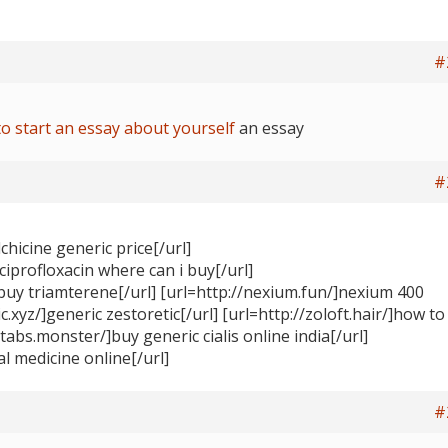
#
o start an essay about yourself
an essay
#
lchicine generic price[/url]
]ciprofloxacin where can i buy[/url]
]buy triamterene[/url] [url=http://nexium.fun/]nexium 400
c.xyz/]generic zestoretic[/url] [url=http://zoloft.hair/]how to
sbtabs.monster/]buy generic cialis online india[/url]
al medicine online[/url]
#