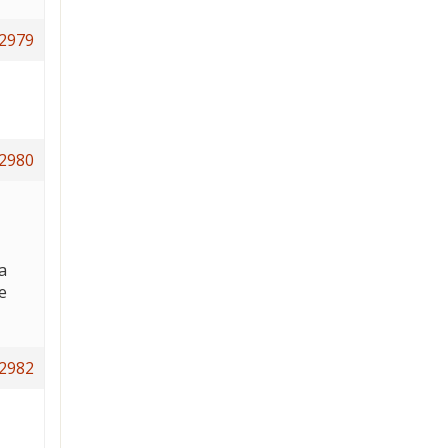
2979
2980
a
e
2982