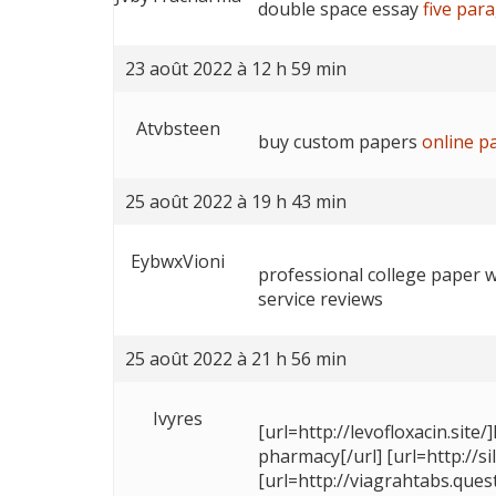
double space essay
five par
23 août 2022 à 12 h 59 min
Atvbsteen
buy custom papers
online p
25 août 2022 à 19 h 43 min
EybwxVioni
professional college paper 
service reviews
25 août 2022 à 21 h 56 min
Ivyres
[url=http://levofloxacin.site
pharmacy[/url] [url=http://sild
[url=http://viagrahtabs.ques