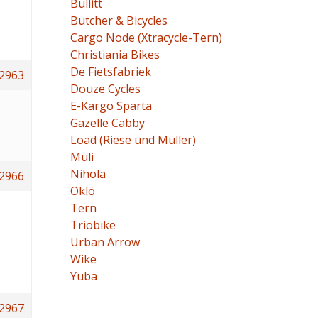
Bullitt
Butcher & Bicycles
Cargo Node (Xtracycle-Tern)
Christiania Bikes
De Fietsfabriek
2963
Douze Cycles
E-Kargo Sparta
Gazelle Cabby
Load (Riese und Müller)
Muli
Nihola
2966
Oklö
Tern
Triobike
Urban Arrow
Wike
Yuba
2967