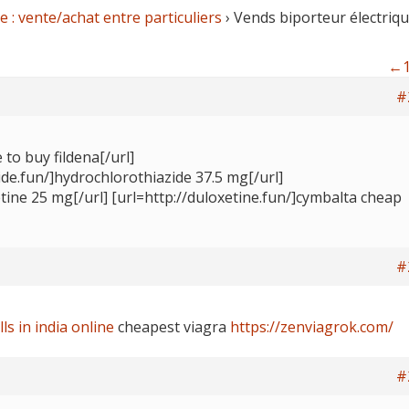
 : vente/achat entre particuliers
›
Vends biporteur électriq
←
#
 to buy fildena[/url]
ide.fun/]hydrochlorothiazide 37.5 mg[/url]
xetine 25 mg[/url] [url=http://duloxetine.fun/]cymbalta cheap
#
ls in india online
cheapest viagra
https://zenviagrok.com/
#