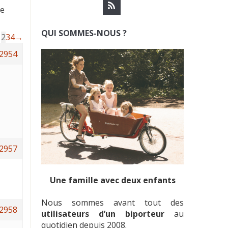
ue
QUI SOMMES-NOUS ?
1
2
3
4
→
2954
2957
Une famille avec deux enfants
Nous sommes avant tout des
2958
utilisateurs d’un biporteur
au
quotidien depuis 2008.