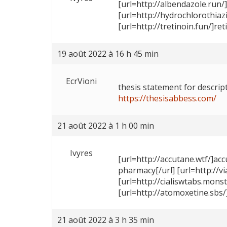
[url=http://albendazole.run/]
[url=http://hydrochlorothiazi
[url=http://tretinoin.fun/]ret
19 août 2022 à 16 h 45 min
EcrVioni
thesis statement for descrip
https://thesisabbess.com/
21 août 2022 à 1 h 00 min
Ivyres
[url=http://accutane.wtf/]accu
pharmacy[/url] [url=http://vi
[url=http://cialiswtabs.monste
[url=http://atomoxetine.sbs/]
21 août 2022 à 3 h 35 min