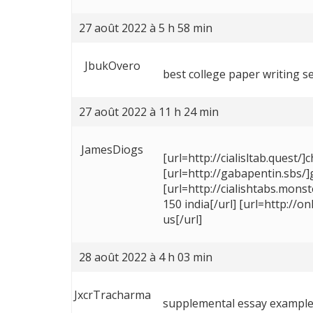
27 août 2022 à 5 h 58 min
JbukOvero
best college paper writing s
27 août 2022 à 11 h 24 min
JamesDiogs
[url=http://cialisltab.quest/]
[url=http://gabapentin.sbs/
[url=http://cialishtabs.monst
150 india[/url] [url=http://
us[/url]
28 août 2022 à 4 h 03 min
JxcrTracharma
supplemental essay exampl