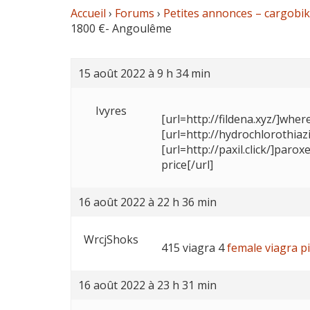
Accueil
›
Forums
›
Petites annonces – cargobike
1800 €- Angoulême
15 août 2022 à 9 h 34 min
Ivyres
[url=http://fildena.xyz/]where
[url=http://hydrochlorothiaz
[url=http://paxil.click/]paro
price[/url]
16 août 2022 à 22 h 36 min
WrcjShoks
415 viagra 4
female viagra pil
16 août 2022 à 23 h 31 min