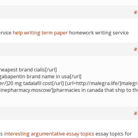
#
ervice
help writing term paper
homework writing service
#
cheapest brand cialis[/url]
]gabapentin brand name in usa[/url]
er/]20 mg tadalafil cost[/url] [url=http://malegra.life/]malegr
onlinepharmacy.moscow/]pharmacies in canada that ship to th
#
es
interesting argumentative essay topics
essay topics for