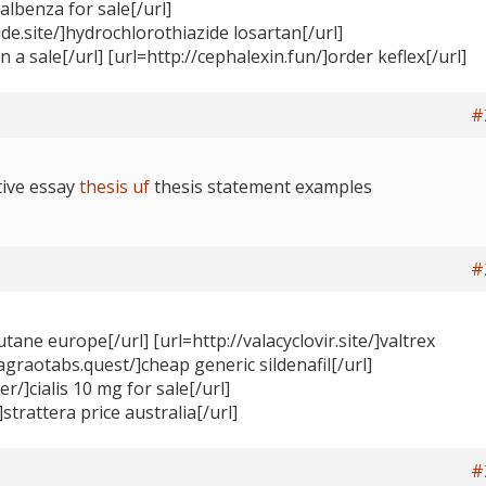
albenza for sale[/url]
de.site/]hydrochlorothiazide losartan[/url]
in a sale[/url] [url=http://cephalexin.fun/]order keflex[/url]
#
tive essay
thesis uf
thesis statement examples
#
tane europe[/url] [url=http://valacyclovir.site/]valtrex
agraotabs.quest/]cheap generic sildenafil[/url]
r/]cialis 10 mg for sale[/url]
strattera price australia[/url]
#