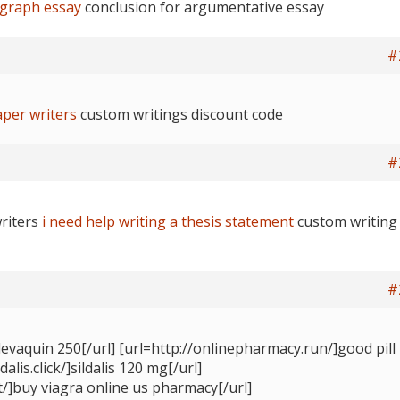
agraph essay
conclusion for argumentative essay
#
aper writers
custom writings discount code
#
writers
i need help writing a thesis statement
custom writing
#
/]levaquin 250[/url] [url=http://onlinepharmacy.run/]good pill
alis.click/]sildalis 120 mg[/url]
t/]buy viagra online us pharmacy[/url]